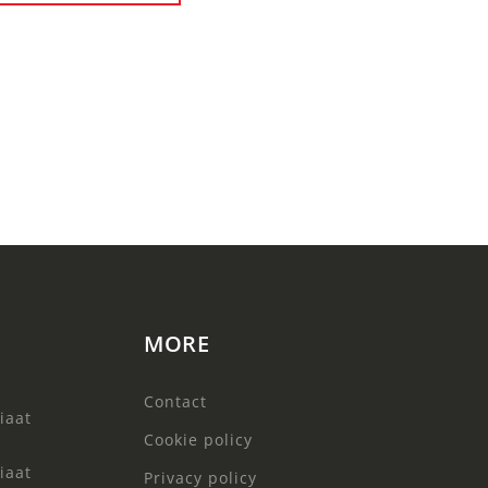
n
MORE
Contact
iaat
Cookie policy
iaat
Privacy policy