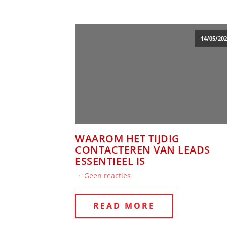
14/05/202
WAAROM HET TIJDIG
CONTACTEREN VAN LEADS
ESSENTIEEL IS
Geen reacties
READ MORE