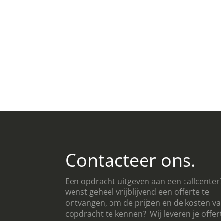
Contacteer ons.
Een opdracht uitgeven aan een callcenter
wenst geheel vrijblijvend een offerte te
ontvangen, om de prijzen en de kosten va
copdracht te kennen? Wij leveren je offer