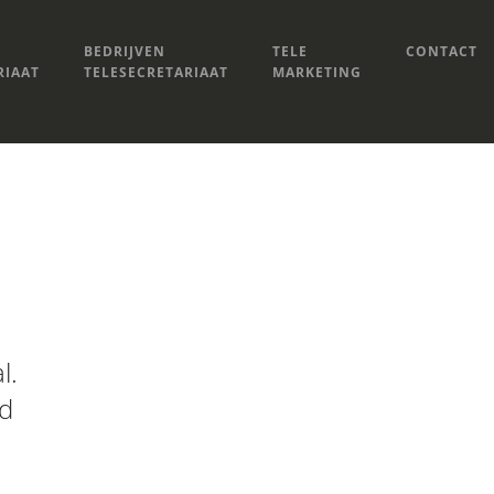
BEDRIJVEN
TELE
CONTACT
RIAAT
TELESECRETARIAAT
MARKETING
l.
nd