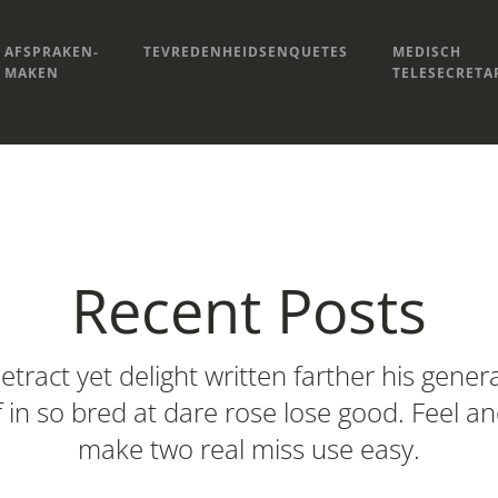
AFSPRAKEN-
TEVREDENHEIDSENQUETES
MEDISCH
MAKEN
TELESECRETA
Recent Posts
etract yet delight written farther his genera
f in so bred at dare rose lose good. Feel a
make two real miss use easy.