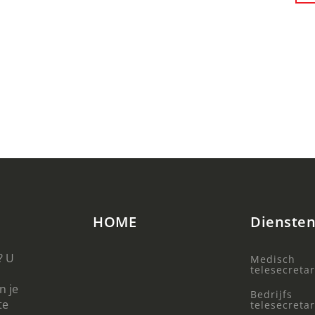
HOME
Dienste
? U
Medisch
telesecretar
n je
Bedrijfs
te
telesecretar