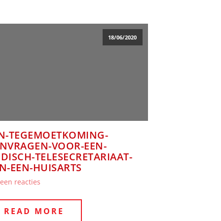
18/06/2020
N-TEGEMOETKOMING-
NVRAGEN-VOOR-EEN-
DISCH-TELESECRETARIAAT-
N-EEN-HUISARTS
een reacties
READ MORE