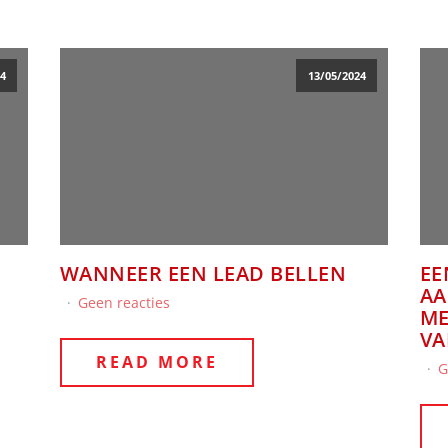
4
13/05/2024
WANNEER EEN LEAD BELLEN
EE
AA
Geen reacties
ME
VA
READ MORE
G