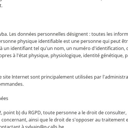
t.
cvba. Les données personnelles désignent : toutes les info
personne physique identifiable est une personne qui peut êtr
un identifiant tel qu'un nom, un numéro d'identification, d
opres à l'état physique, physiologique, identité génétique,
 site Internet sont principalement utilisées par l'administr
s commandes.
nées
, point b) du RGPD, toute personne a le droit de consulter, 
 concernant, ainsi que le droit de s'opposer au traitement et
contactant à
sylvain@q-calls.be
.