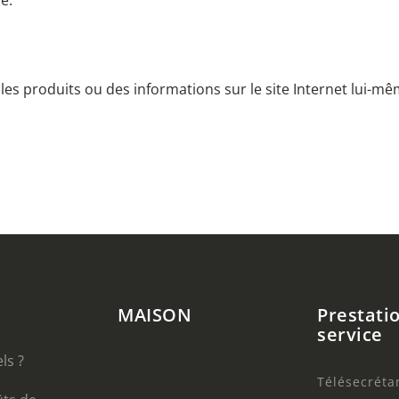
le.
es produits ou des informations sur le site Internet lui-même
MAISON
Prestati
service
ls ?
Télésecréta