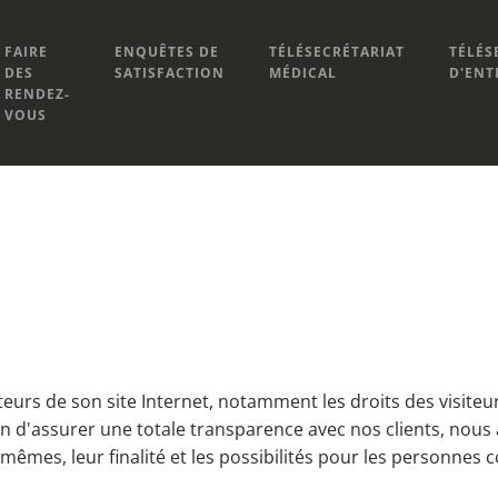
FAIRE
ENQUÊTES DE
TÉLÉSECRÉTARIAT
TÉLÉS
DES
SATISFACTION
MÉDICAL
D'ENT
RENDEZ-
VOUS
siteurs de son site Internet, notamment les droits des visite
n d'assurer une totale transparence avec nos clients, nou
mêmes, leur finalité et les possibilités pour les personnes