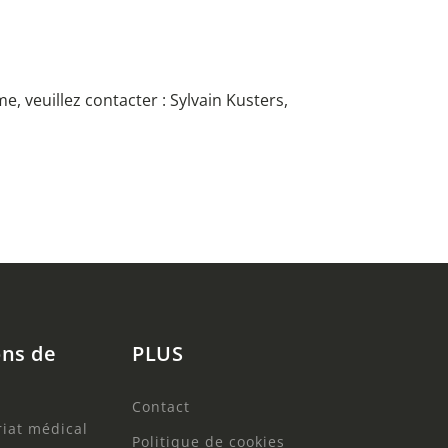
, veuillez contacter : Sylvain Kusters,
ons de
PLUS
Contact
riat médical
Politique de cookies